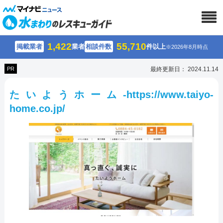
1,422
55,710
掲載業者
業者
相談件数
件以上
※2026年8月時点
PR
最終更新日： 2024.11.14
たいようホーム-https://www.taiyo-
home.co.jp/