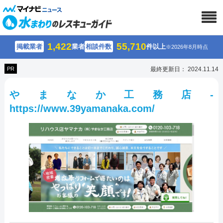
1,422
55,710
掲載業者
業者
相談件数
件以上
※2026年8月時点
PR
最終更新日： 2024.11.14
やまなか工務店-
https://www.39yamanaka.com/