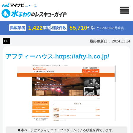
1,422
55,710
掲載業者
業者
相談件数
件以上
※2026年8月時点
PR
最終更新日： 2024.11.14
アフティーハウス-https://afty-h.co.jp/
◆本ページはアフィリエイトプログラムによる収益を得ています。