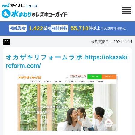
1,422
55,710
掲載業者
業者
相談件数
件以上
※2026年8月時点
PR
最終更新日： 2024.11.14
オカザキリフォームラボ-https://okazaki-
reform.com/