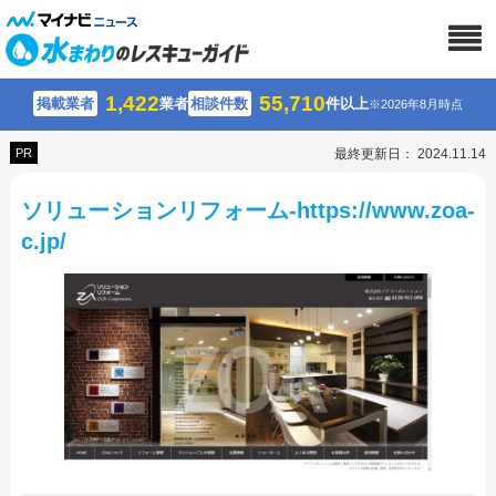
1,422
55,710
掲載業者
業者
相談件数
件以上
※2026年8月時点
PR
最終更新日： 2024.11.14
ソリューションリフォーム-https://www.zoa-
c.jp/