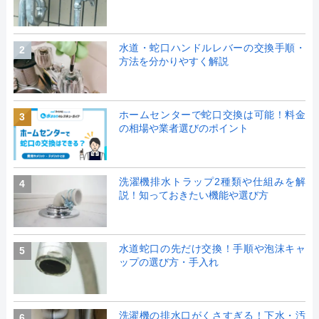
水道・蛇口ハンドルレバーの交換手順・
2
方法を分かりやすく解説
ホームセンターで蛇口交換は可能！料金
3
の相場や業者選びのポイント
洗濯機排水トラップ2種類や仕組みを解
4
説！知っておきたい機能や選び方
水道蛇口の先だけ交換！手順や泡沫キャ
5
ップの選び方・手入れ
洗濯機の排水口がくさすぎる！下水・汚
6