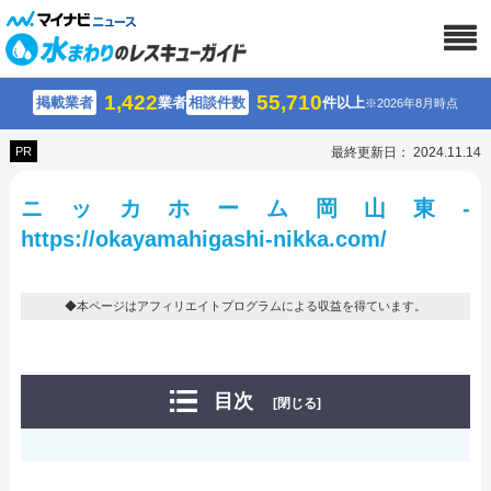
1,422
55,710
掲載業者
業者
相談件数
件以上
※2026年8月時点
PR
最終更新日： 2024.11.14
ニッカホーム岡山東-
https://okayamahigashi-nikka.com/
◆本ページはアフィリエイトプログラムによる収益を得ています。
目次
[閉じる]