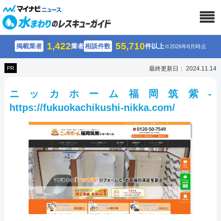
1,422
55,710
掲載業者
業者
相談件数
件以上
※2026年8月時点
PR
最終更新日： 2024.11.14
ニッカホーム福岡筑紫-
https://fukuokachikushi-nikka.com/