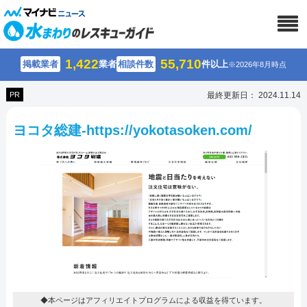
1,422
55,710
掲載業者
業者
相談件数
件以上
※2026年8月時点
PR
最終更新日： 2024.11.14
ヨコタ総建-https://yokotasoken.com/
◆本ページはアフィリエイトプログラムによる収益を得ています。