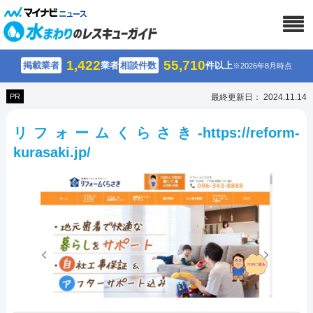
1,422
55,710
掲載業者
業者
相談件数
件以上
※2026年8月時点
PR
最終更新日： 2024.11.14
リフォームくらさき-https://reform-
kurasaki.jp/