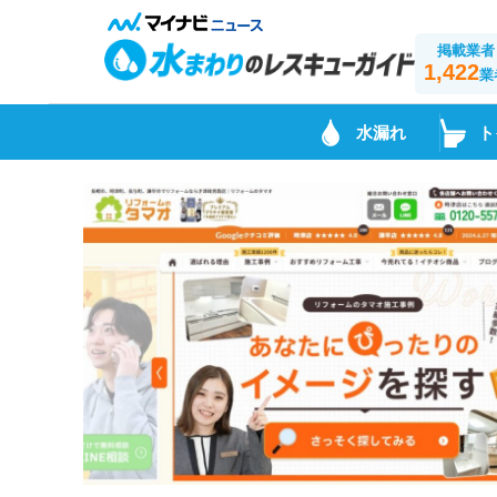
掲載業者
1,422
業
水漏れ
ト