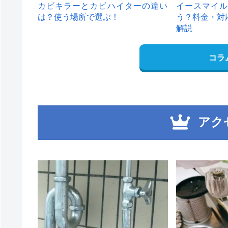
カビキラーとカビハイターの違い
イースマイル
は？使う場所で選ぶ！
う？料金・対
解説
コラ
アク
1
2