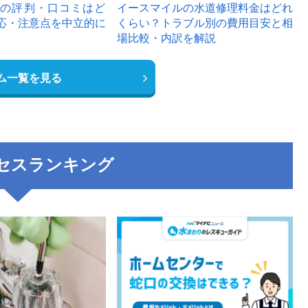
の評判・口コミはど
イースマイルの水道修理料金はどれ
応・注意点を中立的に
くらい？トラブル別の費用目安と相
場比較・内訳を解説
ム一覧を見る
セスランキング
3