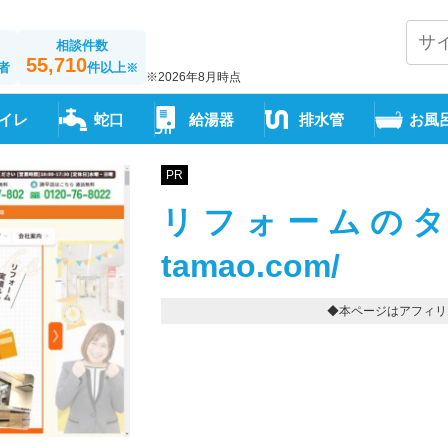
相談件数
55,710
者
件以上
※
※2026年8月時点
イレ
蛇口
給湯器
排水管
お風
PR
リフォームのタマオ-ht
tamao.com/
◆本ページはアフィリ