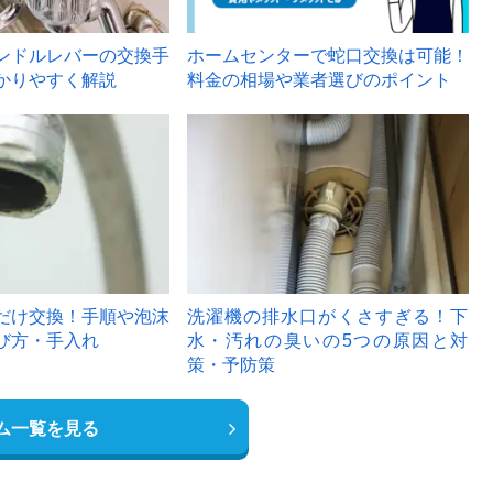
ンドルレバーの交換手
ホームセンターで蛇口交換は可能！
かりやすく解説
料金の相場や業者選びのポイント
6
だけ交換！手順や泡沫
洗濯機の排水口がくさすぎる！下
び方・手入れ
水・汚れの臭いの5つの原因と対
策・予防策
ム一覧を見る