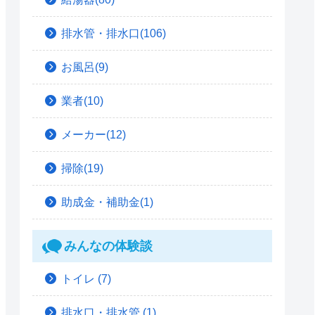
排水管・排水口(106)
お風呂(9)
業者(10)
メーカー(12)
掃除(19)
助成金・補助金(1)
みんなの体験談
トイレ
(7)
排水口・排水管
(1)