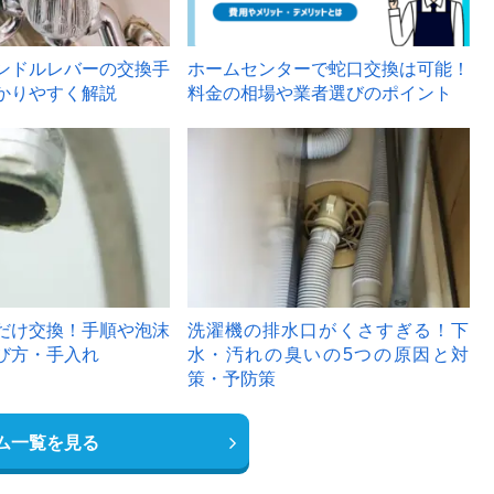
ンドルレバーの交換手
ホームセンターで蛇口交換は可能！
かりやすく解説
料金の相場や業者選びのポイント
6
だけ交換！手順や泡沫
洗濯機の排水口がくさすぎる！下
び方・手入れ
水・汚れの臭いの5つの原因と対
策・予防策
ム一覧を見る