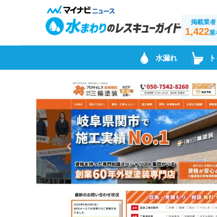
掲載業者
1,422
業
水漏れ
ト