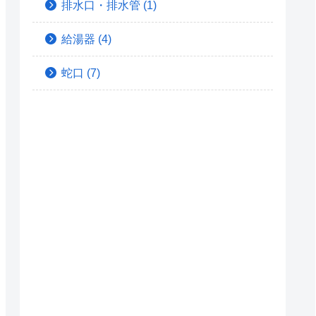
排水口・排水管
(1)
給湯器
(4)
蛇口
(7)