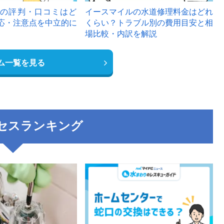
の評判・口コミはど
イースマイルの水道修理料金はどれ
応・注意点を中立的に
くらい？トラブル別の費用目安と相
場比較・内訳を解説
ム一覧を見る
セスランキング
3