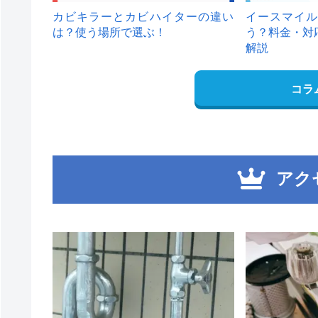
カビキラーとカビハイターの違い
イースマイル
は？使う場所で選ぶ！
う？料金・対
解説
コラ
アク
1
2