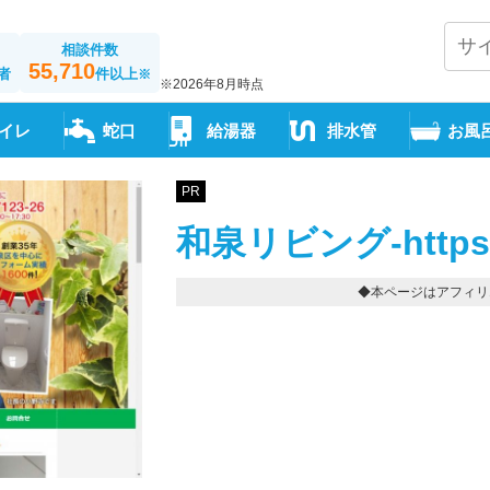
相談件数
55,710
者
件以上
※
※2026年8月時点
イレ
蛇口
給湯器
排水管
お風
PR
和泉リビング-https://w
◆本ページはアフィリ