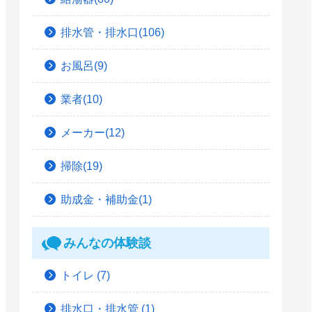
排水管・排水口(106)
お風呂(9)
業者(10)
メーカー(12)
掃除(19)
助成金・補助金(1)
みんなの体験談
トイレ
(7)
排水口・排水管
(1)