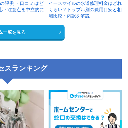
の評判・口コミはど
イースマイルの水道修理料金はどれ
応・注意点を中立的に
くらい？トラブル別の費用目安と相
場比較・内訳を解説
ム一覧を見る
セスランキング
3