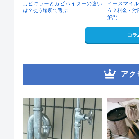
カビキラーとカビハイターの違い
イースマイル
は？使う場所で選ぶ！
う？料金・対
解説
コラ
アク
1
2