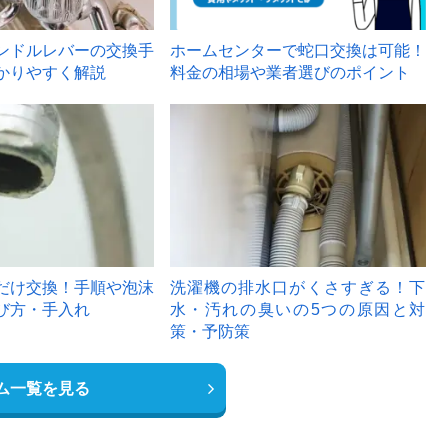
ンドルレバーの交換手
ホームセンターで蛇口交換は可能！
かりやすく解説
料金の相場や業者選びのポイント
6
だけ交換！手順や泡沫
洗濯機の排水口がくさすぎる！下
び方・手入れ
水・汚れの臭いの5つの原因と対
策・予防策
ム一覧を見る