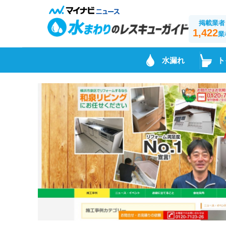
掲載業者
1,422
業
水漏れ
ト