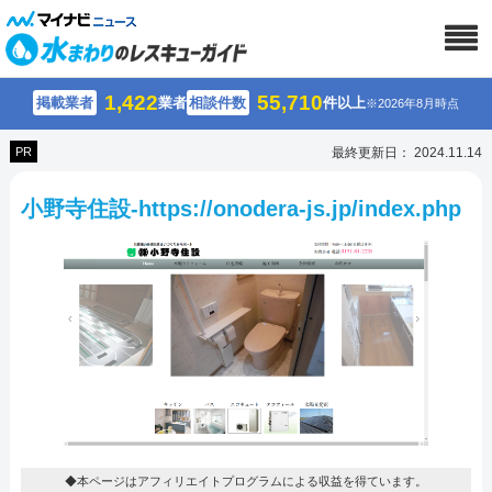
1,422
55,710
掲載業者
業者
相談件数
件以上
※2026年8月時点
PR
最終更新日： 2024.11.14
小野寺住設-https://onodera-js.jp/index.php
◆本ページはアフィリエイトプログラムによる収益を得ています。