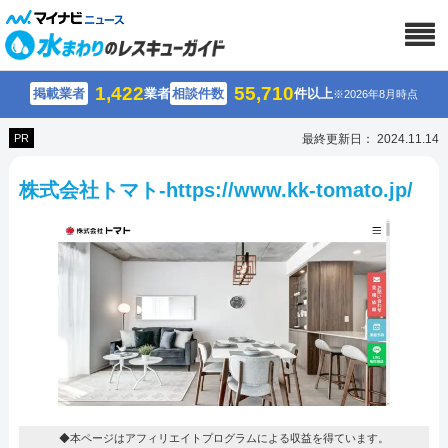
1,422
55,710
掲載業者
業者
相談件数
件以上
※2026年8月時点
PR
最終更新日： 2024.11.14
株式会社トマト-https://www.kk-tomato.jp/
◆本ページはアフィリエイトプログラムによる収益を得ています。