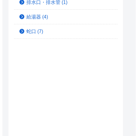
排水口・排水管
(1)
給湯器
(4)
蛇口
(7)