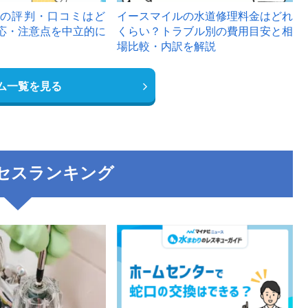
の評判・口コミはど
イースマイルの水道修理料金はどれ
応・注意点を中立的に
くらい？トラブル別の費用目安と相
場比較・内訳を解説
ム一覧を見る
セスランキング
3