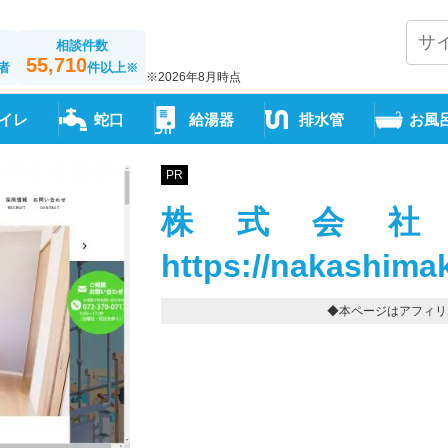
相談件数
55,710
者
件以上
※
※2026年8月時点
イレ
蛇口
給湯器
排水管
お風
PR
株式会社
https://nakashima
◆本ページはアフィリ