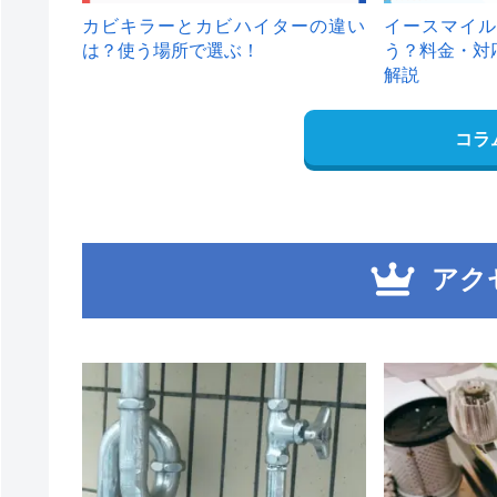
カビキラーとカビハイターの違い
イースマイル
は？使う場所で選ぶ！
う？料金・対
解説
コラ
アク
1
2