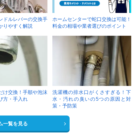
ンドルレバーの交換手
ホームセンターで蛇口交換は可能！
かりやすく解説
料金の相場や業者選びのポイント
6
だけ交換！手順や泡沫
洗濯機の排水口がくさすぎる！下
び方・手入れ
水・汚れの臭いの5つの原因と対
策・予防策
ム一覧を見る