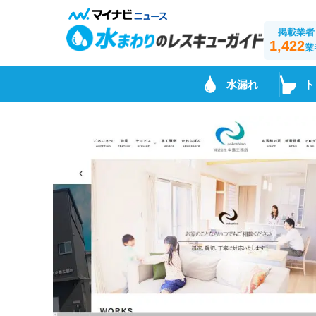
掲載業者
1,422
業
水漏れ
ト