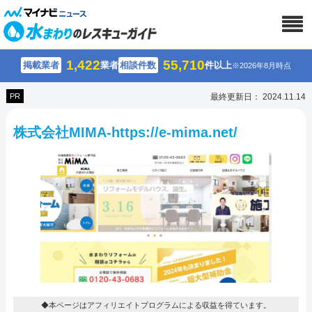
1,422
55,710
掲載業者
業者
相談件数
件以上
※2026年8月時点
PR
最終更新日： 2024.11.14
株式会社MIMA-https://e-mima.net/
◆本ページはアフィリエイトプログラムによる収益を得ています。