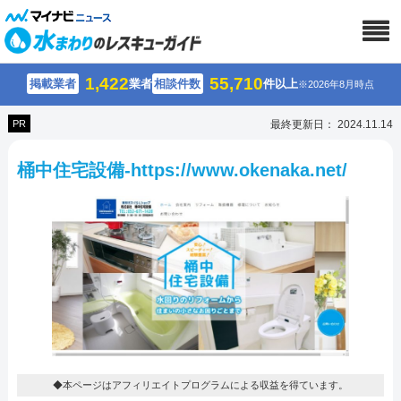
1,422
55,710
掲載業者
業者
相談件数
件以上
※2026年8月時点
PR
最終更新日： 2024.11.14
桶中住宅設備-https://www.okenaka.net/
◆本ページはアフィリエイトプログラムによる収益を得ています。