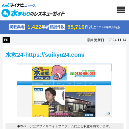
1,422
55,710
掲載業者
業者
相談件数
件以上
※2026年8月時点
PR
最終更新日： 2024.11.14
水救24-https://suikyu24.com/
◆本ページはアフィリエイトプログラムによる収益を得ています。