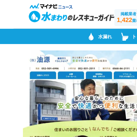
掲載業者
1,422
業
水漏れ
ト