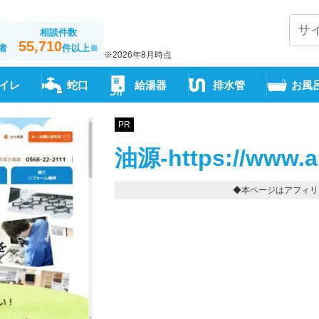
相談件数
55,710
者
件以上
※
※2026年8月時点
イレ
蛇口
給湯器
排水管
お風
PR
油源-https://www.a
◆本ページはアフィリ