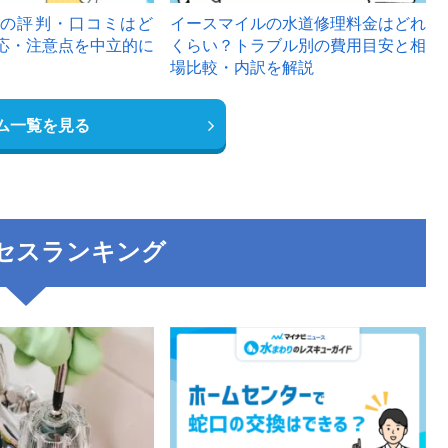
の評判・口コミはど
イースマイルの水道修理料金はどれ
応・注意点を中立的に
くらい？トラブル別の費用目安と相
場比較・内訳を解説
ム一覧を見る
セスランキング
3