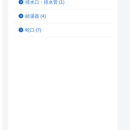
排水口・排水管
(1)
給湯器
(4)
蛇口
(7)