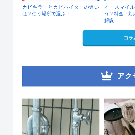
カビキラーとカビハイターの違い
イースマイル
は？使う場所で選ぶ！
う？料金・対
解説
コラ
アク
1
2