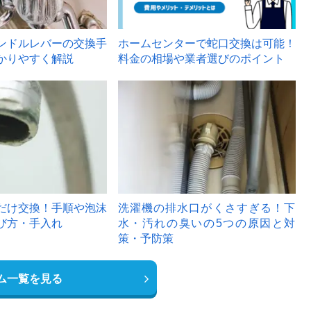
ンドルレバーの交換手
ホームセンターで蛇口交換は可能！
かりやすく解説
料金の相場や業者選びのポイント
6
だけ交換！手順や泡沫
洗濯機の排水口がくさすぎる！下
び方・手入れ
水・汚れの臭いの5つの原因と対
策・予防策
ム一覧を見る