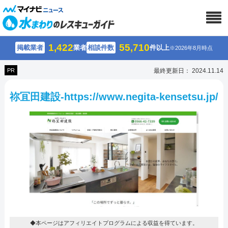
1,422
55,710
掲載業者
業者
相談件数
件以上
※2026年8月時点
PR
最終更新日： 2024.11.14
祢冝田建設-https://www.negita-kensetsu.jp/
◆本ページはアフィリエイトプログラムによる収益を得ています。