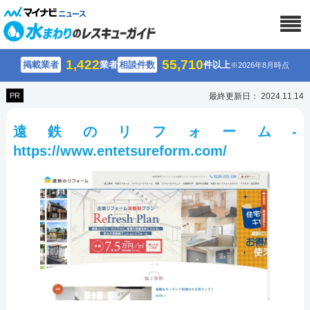
1,422
55,710
掲載業者
業者
相談件数
件以上
※2026年8月時点
PR
最終更新日： 2024.11.14
遠鉄のリフォーム-
https://www.entetsureform.com/