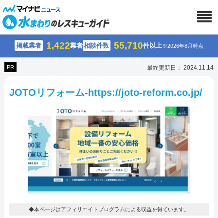
1,422
55,710
掲載業者
業者
相談件数
件以上
※2026年8月時点
PR
最終更新日： 2024.11.14
JOTOリフォーム-https://joto-reform.co.jp/
◆本ページはアフィリエイトプログラムによる収益を得ています。