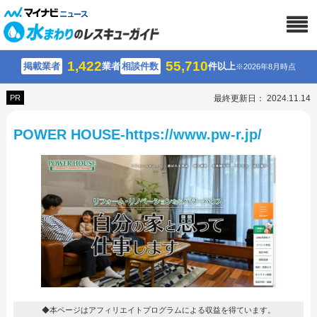
1,422
55,710
掲載業者
業者
相談件数
件以上
※2026年8月時点
PR
最終更新日： 2024.11.14
POWER HOUSE-https://www.pw-r.jp/
◆本ページはアフィリエイトプログラムによる収益を得ています。