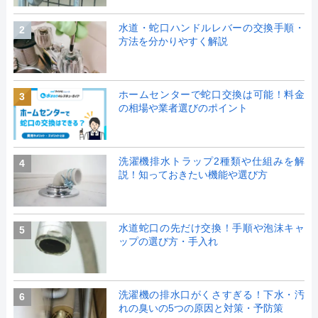
水道・蛇口ハンドルレバーの交換手順・
2
方法を分かりやすく解説
ホームセンターで蛇口交換は可能！料金
3
の相場や業者選びのポイント
洗濯機排水トラップ2種類や仕組みを解
4
説！知っておきたい機能や選び方
水道蛇口の先だけ交換！手順や泡沫キャ
5
ップの選び方・手入れ
洗濯機の排水口がくさすぎる！下水・汚
6
れの臭いの5つの原因と対策・予防策