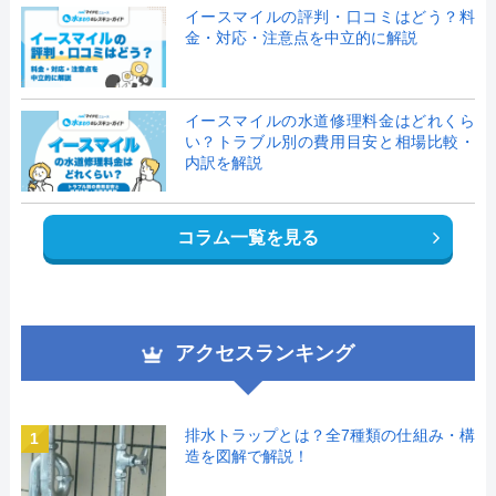
イースマイルの評判・口コミはどう？料
金・対応・注意点を中立的に解説
イースマイルの水道修理料金はどれくら
い？トラブル別の費用目安と相場比較・
内訳を解説
コラム一覧を見る
アクセスランキング
排水トラップとは？全7種類の仕組み・構
1
造を図解で解説！