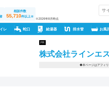
相談件数
55,710
者
件以上
※
※2026年8月時点
イレ
蛇口
給湯器
排水管
お風
PR
株式会社ラインエス
◆本ページはアフィリ