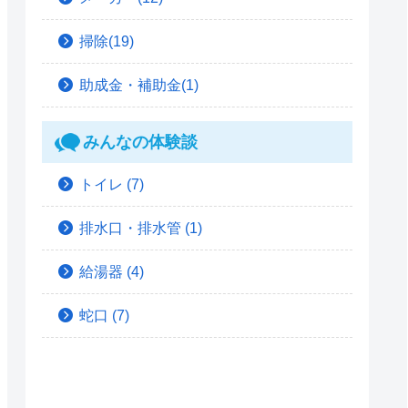
掃除(19)
助成金・補助金(1)
みんなの体験談
トイレ
(7)
排水口・排水管
(1)
給湯器
(4)
蛇口
(7)