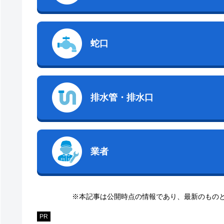
蛇口
排水管・排水口
業者
※本記事は公開時点の情報であり、最新のもの
PR