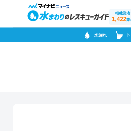
掲載業者
1,422
業
水漏れ
ト