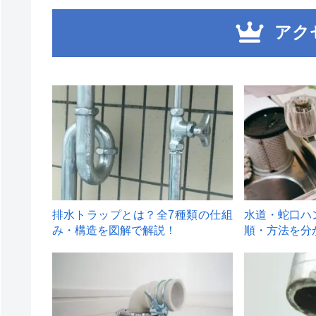
アク
1
2
排水トラップとは？全7種類の仕組
水道・蛇口ハ
み・構造を図解で解説！
順・方法を分
4
5