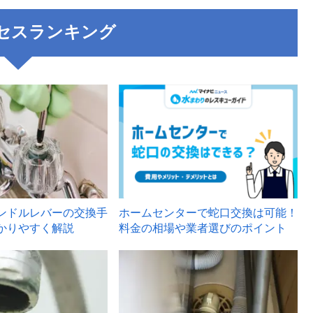
セスランキング
3
ンドルレバーの交換手
ホームセンターで蛇口交換は可能！
かりやすく解説
料金の相場や業者選びのポイント
6