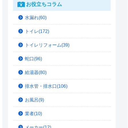
お役立ちコラム
水漏れ(60)
トイレ(172)
トイレリフォーム(39)
蛇口(96)
給湯器(80)
排水管・排水口(106)
お風呂(9)
業者(10)
メーカー(12)