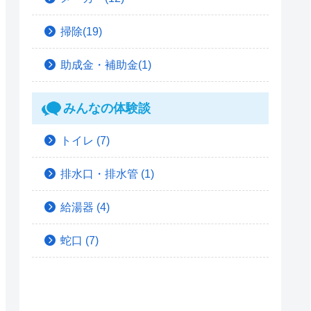
掃除(19)
助成金・補助金(1)
みんなの体験談
トイレ
(7)
排水口・排水管
(1)
給湯器
(4)
蛇口
(7)