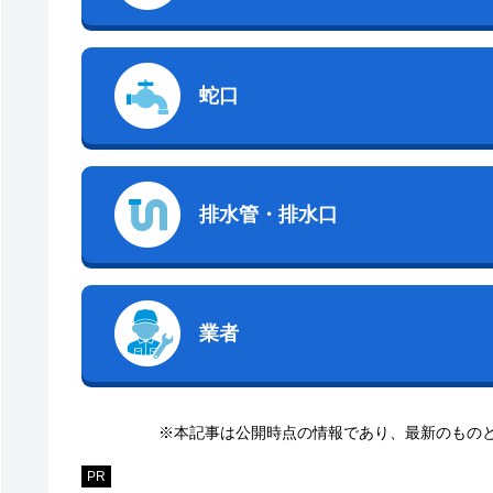
蛇口
排水管・排水口
業者
※本記事は公開時点の情報であり、最新のもの
PR