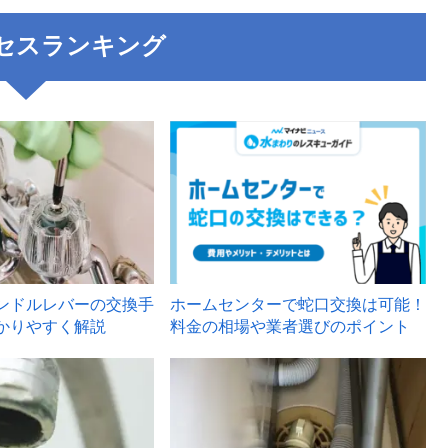
セスランキング
3
ンドルレバーの交換手
ホームセンターで蛇口交換は可能！
かりやすく解説
料金の相場や業者選びのポイント
6