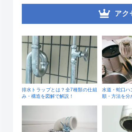
アク
1
2
排水トラップとは？全7種類の仕組
水道・蛇口ハ
み・構造を図解で解説！
順・方法を分
4
5