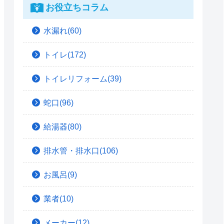
お役立ちコラム
水漏れ(60)
トイレ(172)
トイレリフォーム(39)
蛇口(96)
給湯器(80)
排水管・排水口(106)
お風呂(9)
業者(10)
メーカー(12)