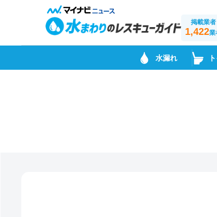
掲載業者
1,422
業
水漏れ
ト