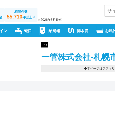
相談件数
55,710
者
件以上
※
※2026年8月時点
イレ
蛇口
給湯器
排水管
お風
PR
一管株式会社-札幌
◆本ページはアフィリ