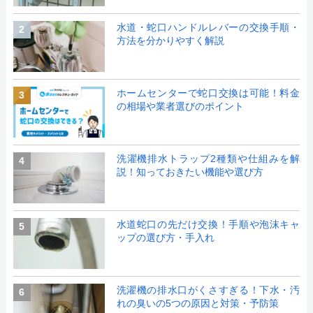
水道・蛇口ハンドルレバーの交換手順・
2
方法を分かりやすく解説
ホームセンターで蛇口交換は可能！料金
3
の相場や業者選びのポイント
洗濯機排水トラップ2種類や仕組みを解
4
説！知っておきたい機能や選び方
水道蛇口の先だけ交換！手順や泡沫キャ
5
ップの選び方・手入れ
洗濯機の排水口がくさすぎる！下水・汚
6
れの臭いの5つの原因と対策・予防策