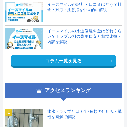
イースマイルの評判・口コミはどう？料
金・対応・注意点を中立的に解説
イースマイルの水道修理料金はどれくら
い？トラブル別の費用目安と相場比較・
内訳を解説
コラム一覧を見る
アクセスランキング
排水トラップとは？全7種類の仕組み・構
1
造を図解で解説！