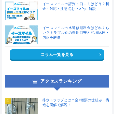
イースマイルの評判・口コミはどう？料
金・対応・注意点を中立的に解説
イースマイルの水道修理料金はどれくら
い？トラブル別の費用目安と相場比較・
内訳を解説
コラム一覧を見る
アクセスランキング
排水トラップとは？全7種類の仕組み・構
1
造を図解で解説！