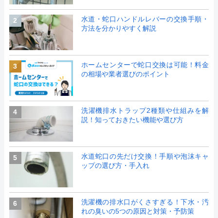
水道・蛇口ハンドルレバーの交換手順・
2
方法を分かりやすく解説
ホームセンターで蛇口交換は可能！料金
3
の相場や業者選びのポイント
洗濯機排水トラップ2種類や仕組みを解
4
説！知っておきたい機能や選び方
水道蛇口の先だけ交換！手順や泡沫キャ
5
ップの選び方・手入れ
洗濯機の排水口がくさすぎる！下水・汚
6
れの臭いの5つの原因と対策・予防策