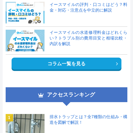
イースマイルの評判・口コミはどう？料
金・対応・注意点を中立的に解説
イースマイルの水道修理料金はどれくら
い？トラブル別の費用目安と相場比較・
内訳を解説
コラム一覧を見る
アクセスランキング
排水トラップとは？全7種類の仕組み・構
1
造を図解で解説！