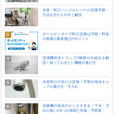
水道・蛇口ハンドルレバーの交換手順・
2
方法を分かりやすく解説
ホームセンターで蛇口交換は可能！料金
3
の相場や業者選びのポイント
洗濯機排水トラップ2種類や仕組みを解
4
説！知っておきたい機能や選び方
水道蛇口の先だけ交換！手順や泡沫キャ
5
ップの選び方・手入れ
洗濯機の排水口がくさすぎる！下水・汚
6
れの臭いの5つの原因と対策・予防策