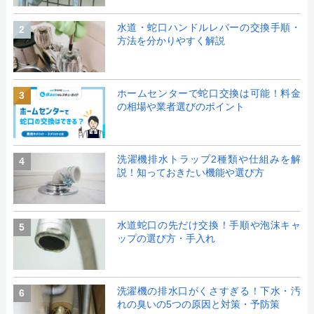
水道・蛇口ハンドルレバーの交換手順・
2
方法を分かりやすく解説
ホームセンターで蛇口交換は可能！料金
3
の相場や業者選びのポイント
洗濯機排水トラップ2種類や仕組みを解
4
説！知っておきたい機能や選び方
水道蛇口の先だけ交換！手順や泡沫キャ
5
ップの選び方・手入れ
洗濯機の排水口がくさすぎる！下水・汚
6
れの臭いの5つの原因と対策・予防策