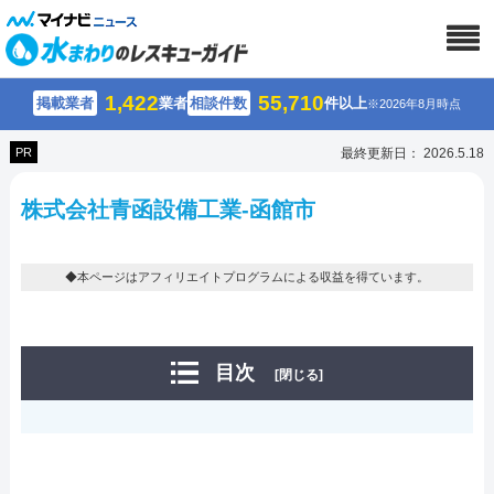
1,422
55,710
掲載業者
業者
相談件数
件以上
※2026年8月時点
PR
最終更新日： 2026.5.18
株式会社青函設備工業-函館市
◆本ページはアフィリエイトプログラムによる収益を得ています。
目次
[閉じる]