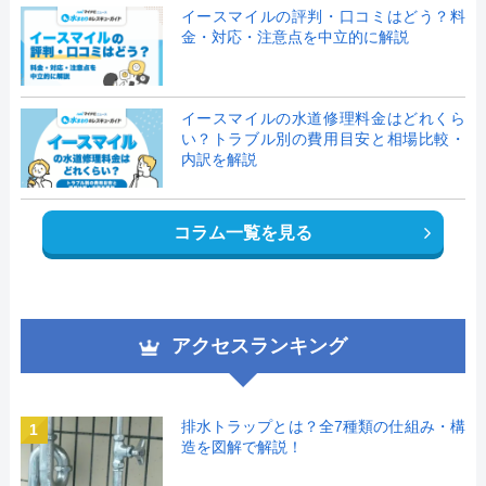
イースマイルの評判・口コミはどう？料
金・対応・注意点を中立的に解説
イースマイルの水道修理料金はどれくら
い？トラブル別の費用目安と相場比較・
内訳を解説
コラム一覧を見る
アクセスランキング
排水トラップとは？全7種類の仕組み・構
1
造を図解で解説！