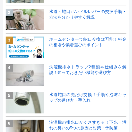
水道・蛇口ハンドルレバーの交換手順・
2
方法を分かりやすく解説
ホームセンターで蛇口交換は可能！料金
3
の相場や業者選びのポイント
洗濯機排水トラップ2種類や仕組みを解
4
説！知っておきたい機能や選び方
水道蛇口の先だけ交換！手順や泡沫キャ
5
ップの選び方・手入れ
洗濯機の排水口がくさすぎる！下水・汚
6
れの臭いの5つの原因と対策・予防策