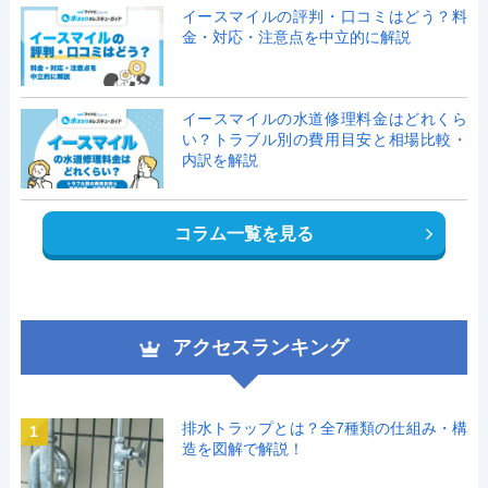
イースマイルの評判・口コミはどう？料
金・対応・注意点を中立的に解説
イースマイルの水道修理料金はどれくら
い？トラブル別の費用目安と相場比較・
内訳を解説
コラム一覧を見る
アクセスランキング
排水トラップとは？全7種類の仕組み・構
1
造を図解で解説！