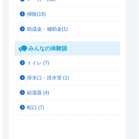
掃除(19)
助成金・補助金(1)
みんなの体験談
トイレ
(7)
排水口・排水管
(1)
給湯器
(4)
蛇口
(7)