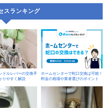
セスランキング
3
ンドルレバーの交換手
ホームセンターで蛇口交換は可能！
かりやすく解説
料金の相場や業者選びのポイント
6