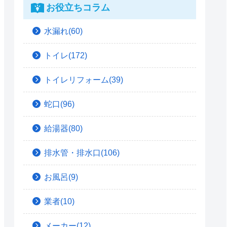
お役立ちコラム
水漏れ(60)
トイレ(172)
トイレリフォーム(39)
蛇口(96)
給湯器(80)
排水管・排水口(106)
お風呂(9)
業者(10)
メーカー(12)