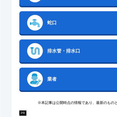
蛇口
排水管・排水口
業者
※本記事は公開時点の情報であり、最新のもの
PR