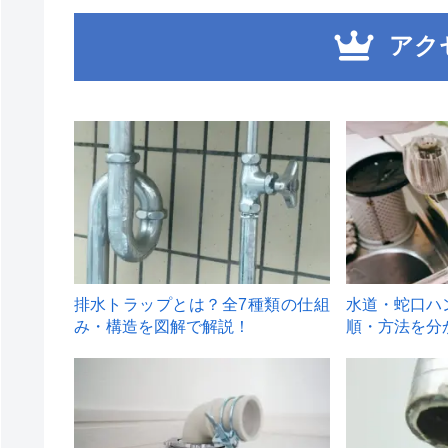
アク
1
2
排水トラップとは？全7種類の仕組
水道・蛇口ハ
み・構造を図解で解説！
順・方法を分
4
5