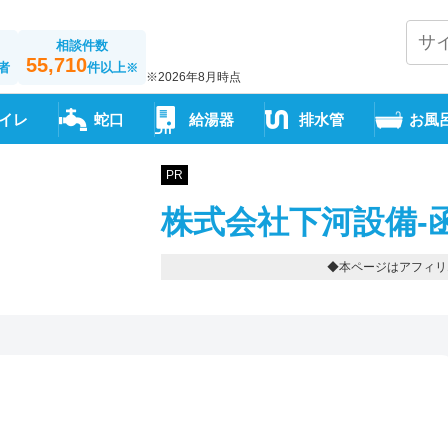
相談件数
55,710
者
件以上
※
※2026年8月時点
イレ
蛇口
給湯器
排水管
お風
PR
株式会社下河設備-
◆本ページはアフィリ