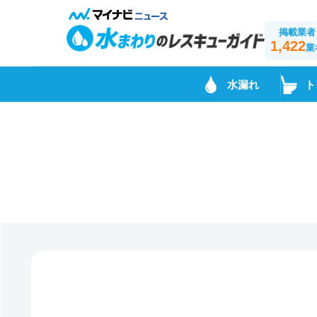
掲載業者
1,422
業
水漏れ
ト