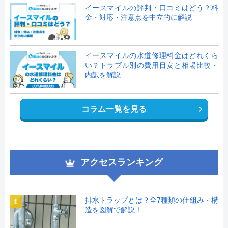
イースマイルの評判・口コミはどう？料
金・対応・注意点を中立的に解説
イースマイルの水道修理料金はどれくら
い？トラブル別の費用目安と相場比較・
内訳を解説
コラム一覧を見る
アクセスランキング
排水トラップとは？全7種類の仕組み・構
1
造を図解で解説！