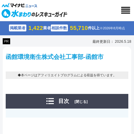
1,422
55,710
掲載業者
業者
相談件数
件以上
※2026年8月時点
PR
最終更新日： 2026.5.18
函館環境衛生株式会社工事部-函館市
◆本ページはアフィリエイトプログラムによる収益を得ています。
目次
[閉じる]