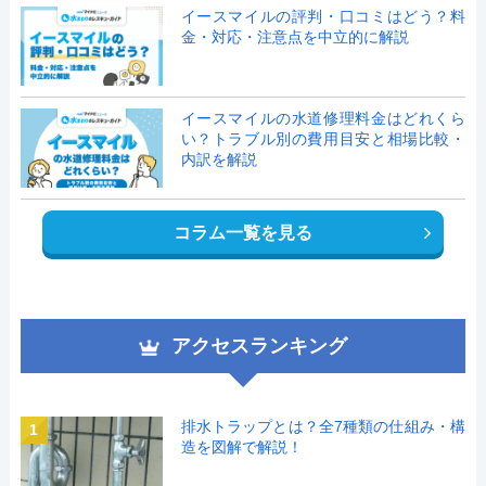
イースマイルの評判・口コミはどう？料
金・対応・注意点を中立的に解説
イースマイルの水道修理料金はどれくら
い？トラブル別の費用目安と相場比較・
内訳を解説
コラム一覧を見る
アクセスランキング
排水トラップとは？全7種類の仕組み・構
1
造を図解で解説！