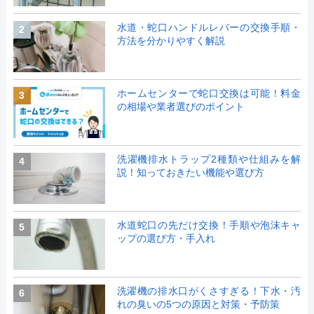
水道・蛇口ハンドルレバーの交換手順・
2
方法を分かりやすく解説
ホームセンターで蛇口交換は可能！料金
3
の相場や業者選びのポイント
洗濯機排水トラップ2種類や仕組みを解
4
説！知っておきたい機能や選び方
水道蛇口の先だけ交換！手順や泡沫キャ
5
ップの選び方・手入れ
洗濯機の排水口がくさすぎる！下水・汚
6
れの臭いの5つの原因と対策・予防策