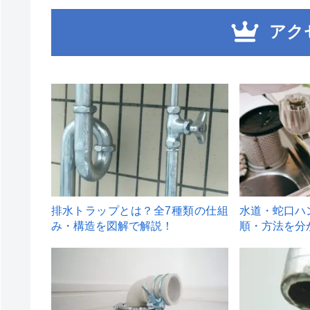
アク
1
2
排水トラップとは？全7種類の仕組
水道・蛇口ハ
み・構造を図解で解説！
順・方法を分
4
5