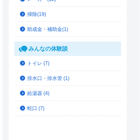
掃除(19)
助成金・補助金(1)
みんなの体験談
トイレ
(7)
排水口・排水管
(1)
給湯器
(4)
蛇口
(7)