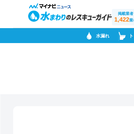
掲載業者
1,422
業
水漏れ
ト