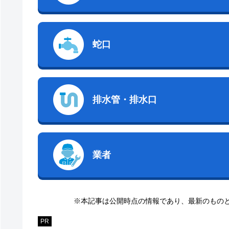
蛇口
排水管・排水口
業者
※本記事は公開時点の情報であり、最新のもの
PR