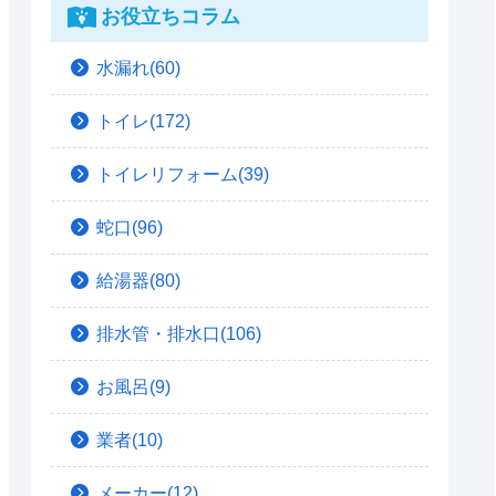
お役立ちコラム
水漏れ(60)
トイレ(172)
トイレリフォーム(39)
蛇口(96)
給湯器(80)
排水管・排水口(106)
お風呂(9)
業者(10)
メーカー(12)