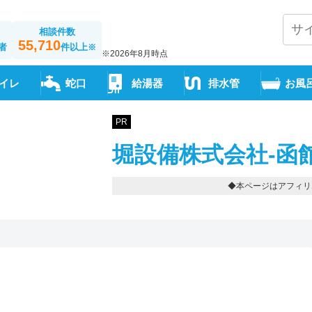
相談件数
55,710
者
件以上
※
※2026年8月時点
イレ
蛇口
給湯器
排水管
お風
PR
堀設備株式会社-函
◆本ページはアフィリ