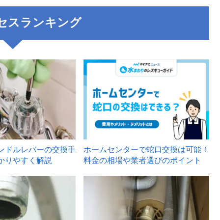
セスランキング
3
ンドルレバーの交換手
ホームセンターで蛇口交換は可能！
かりやすく解説
料金の相場や業者選びのポイント
6