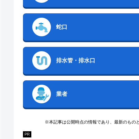
蛇口
排水管・排水口
業者
※本記事は公開時点の情報であり、最新のもの
PR