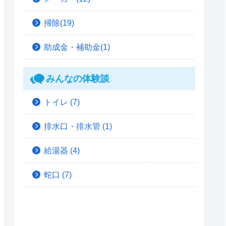
掃除(19)
助成金・補助金(1)
みんなの体験談
トイレ
(7)
排水口・排水管
(1)
給湯器
(4)
蛇口
(7)