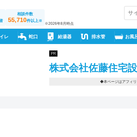
相談件数
55,710
者
件以上
※
※2026年8月時点
イレ
蛇口
給湯器
排水管
お風
PR
株式会社佐藤住宅設
◆本ページはアフィリ