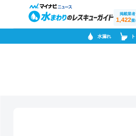
掲載業者
1,422
業
水漏れ
ト