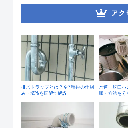
アク
1
2
排水トラップとは？全7種類の仕組
水道・蛇口ハ
み・構造を図解で解説！
順・方法を分
4
5