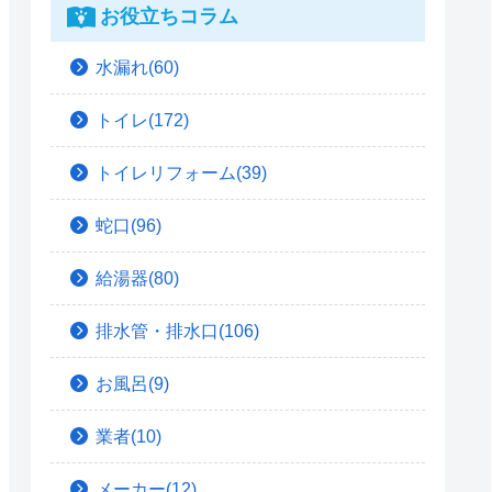
お役立ちコラム
水漏れ(60)
トイレ(172)
トイレリフォーム(39)
蛇口(96)
給湯器(80)
排水管・排水口(106)
お風呂(9)
業者(10)
メーカー(12)