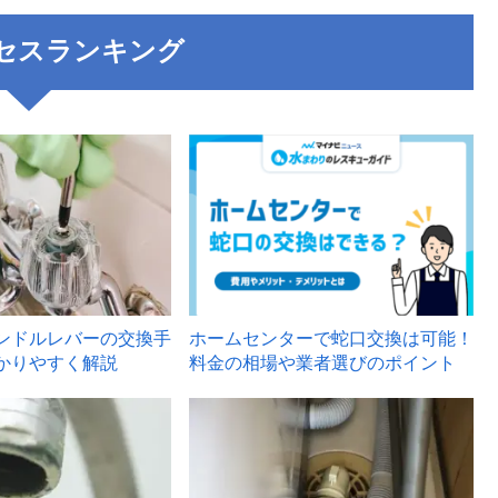
セスランキング
3
ンドルレバーの交換手
ホームセンターで蛇口交換は可能！
かりやすく解説
料金の相場や業者選びのポイント
6