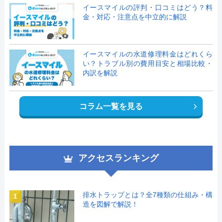
イースマイルの評判・口コミはどう？料
金・対応・注意点を中立的に解説
イースマイルの水道修理料金はどれくら
い？トラブル別の費用目安と相場比較・
内訳を解説
コラム一覧を見る
アクセスランキング
排水トラップとは？全7種類の仕組み・構
1
造を図解で解説！