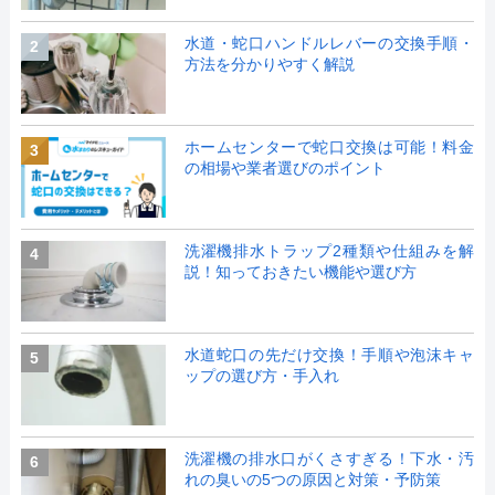
水道・蛇口ハンドルレバーの交換手順・
2
方法を分かりやすく解説
ホームセンターで蛇口交換は可能！料金
3
の相場や業者選びのポイント
洗濯機排水トラップ2種類や仕組みを解
4
説！知っておきたい機能や選び方
水道蛇口の先だけ交換！手順や泡沫キャ
5
ップの選び方・手入れ
洗濯機の排水口がくさすぎる！下水・汚
6
れの臭いの5つの原因と対策・予防策