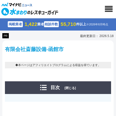
1,422
55,710
掲載業者
業者
相談件数
件以上
※2026年8月時点
PR
最終更新日： 2026.5.18
有限会社斎藤設備-函館市
◆本ページはアフィリエイトプログラムによる収益を得ています。
目次
[閉じる]