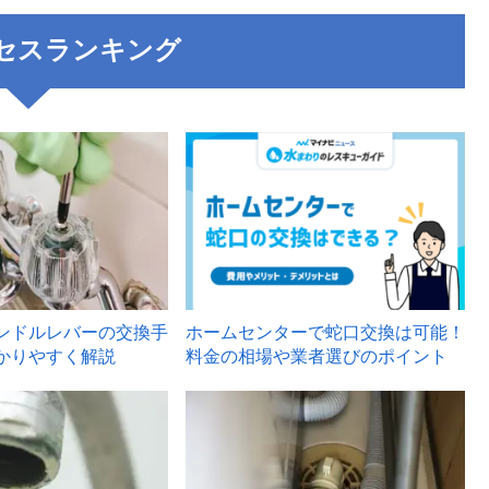
セスランキング
3
ンドルレバーの交換手
ホームセンターで蛇口交換は可能！
かりやすく解説
料金の相場や業者選びのポイント
6