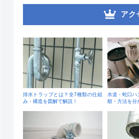
アク
1
2
排水トラップとは？全7種類の仕組
水道・蛇口ハ
み・構造を図解で解説！
順・方法を分
4
5