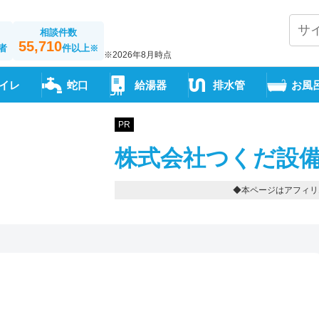
相談件数
55,710
者
件以上
※
※2026年8月時点
イレ
蛇口
給湯器
排水管
お風
PR
株式会社つくだ設備
◆本ページはアフィリ