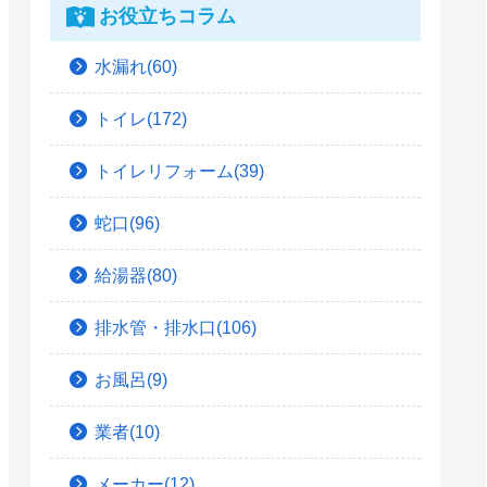
お役立ちコラム
水漏れ(60)
トイレ(172)
トイレリフォーム(39)
蛇口(96)
給湯器(80)
排水管・排水口(106)
お風呂(9)
業者(10)
メーカー(12)