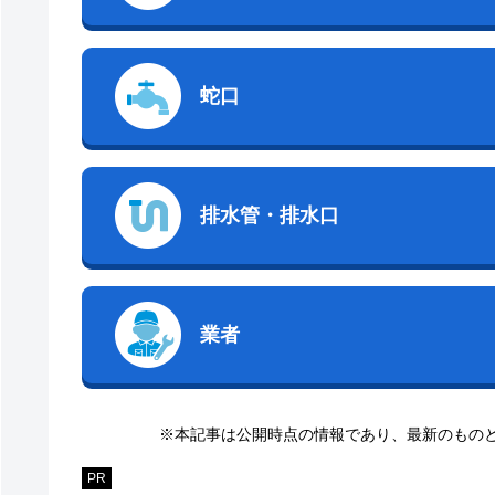
蛇口
排水管・排水口
業者
※本記事は公開時点の情報であり、最新のもの
PR