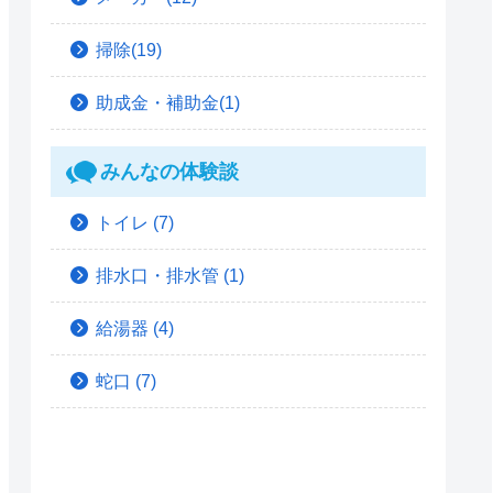
掃除(19)
助成金・補助金(1)
みんなの体験談
トイレ
(7)
排水口・排水管
(1)
給湯器
(4)
蛇口
(7)