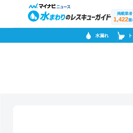
掲載業者
1,422
業
水漏れ
ト