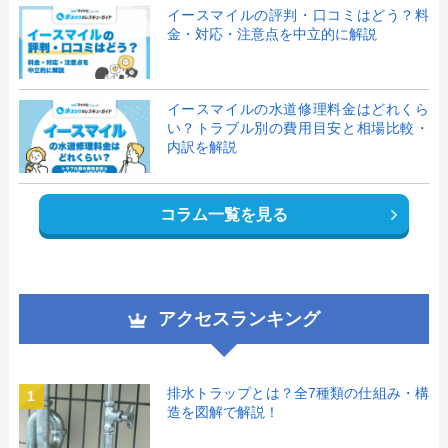
イースマイルの評判・口コミはどう？料
金・対応・注意点を中立的に解説
イースマイルの水道修理料金はどれくら
い？トラブル別の費用目安と相場比較・
内訳を解説
コラム一覧を見る
アクセスランキング
排水トラップとは？全7種類の仕組み・構
1
造を図解で解説！