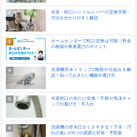
水道・蛇口ハンドルレバーの交換手順・
2
方法を分かりやすく解説
ホームセンターで蛇口交換は可能！料金
3
の相場や業者選びのポイント
洗濯機排水トラップ2種類や仕組みを解
4
説！知っておきたい機能や選び方
水道蛇口の先だけ交換！手順や泡沫キャ
5
ップの選び方・手入れ
洗濯機の排水口がくさすぎる！下水・汚
6
れの臭いの5つの原因と対策・予防策