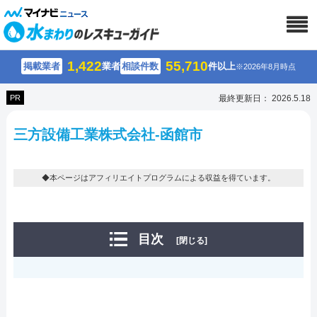
1,422
55,710
掲載業者
業者
相談件数
件以上
※2026年8月時点
PR
最終更新日： 2026.5.18
三方設備工業株式会社-函館市
◆本ページはアフィリエイトプログラムによる収益を得ています。
目次
[閉じる]