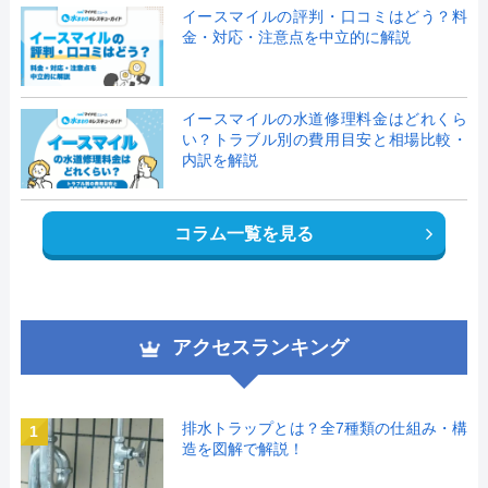
イースマイルの評判・口コミはどう？料
金・対応・注意点を中立的に解説
イースマイルの水道修理料金はどれくら
い？トラブル別の費用目安と相場比較・
内訳を解説
コラム一覧を見る
アクセスランキング
排水トラップとは？全7種類の仕組み・構
1
造を図解で解説！