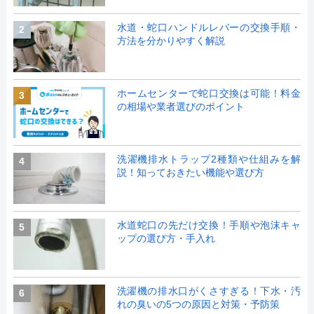
水道・蛇口ハンドルレバーの交換手順・
2
方法を分かりやすく解説
ホームセンターで蛇口交換は可能！料金
3
の相場や業者選びのポイント
洗濯機排水トラップ2種類や仕組みを解
4
説！知っておきたい機能や選び方
水道蛇口の先だけ交換！手順や泡沫キャ
5
ップの選び方・手入れ
洗濯機の排水口がくさすぎる！下水・汚
6
れの臭いの5つの原因と対策・予防策