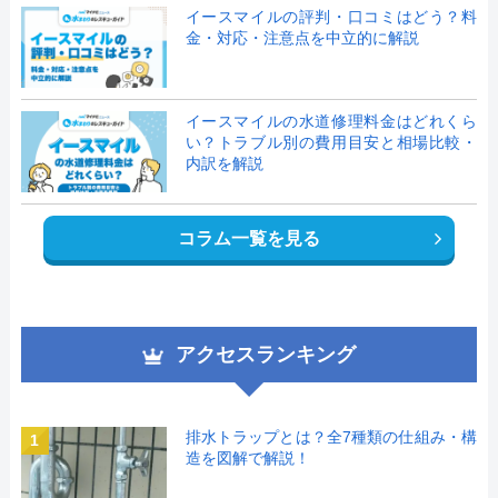
イースマイルの評判・口コミはどう？料
金・対応・注意点を中立的に解説
イースマイルの水道修理料金はどれくら
い？トラブル別の費用目安と相場比較・
内訳を解説
コラム一覧を見る
アクセスランキング
排水トラップとは？全7種類の仕組み・構
1
造を図解で解説！