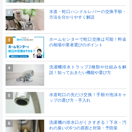
水道・蛇口ハンドルレバーの交換手順・
2
方法を分かりやすく解説
ホームセンターで蛇口交換は可能！料金
3
の相場や業者選びのポイント
洗濯機排水トラップ2種類や仕組みを解
4
説！知っておきたい機能や選び方
水道蛇口の先だけ交換！手順や泡沫キャ
5
ップの選び方・手入れ
洗濯機の排水口がくさすぎる！下水・汚
6
れの臭いの5つの原因と対策・予防策