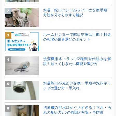
水道・蛇口ハンドルレバーの交換手順・
2
方法を分かりやすく解説
ホームセンターで蛇口交換は可能！料金
3
の相場や業者選びのポイント
洗濯機排水トラップ2種類や仕組みを解
4
説！知っておきたい機能や選び方
水道蛇口の先だけ交換！手順や泡沫キャ
5
ップの選び方・手入れ
洗濯機の排水口がくさすぎる！下水・汚
6
れの臭いの5つの原因と対策・予防策