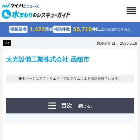
1,422
55,710
掲載業者
業者
相談件数
件以上
※2026年8月時点
PR
最終更新日： 2026.5.18
太光設備工業株式会社-函館市
◆本ページはアフィリエイトプログラムによる収益を得ています。
目次
[閉じる]