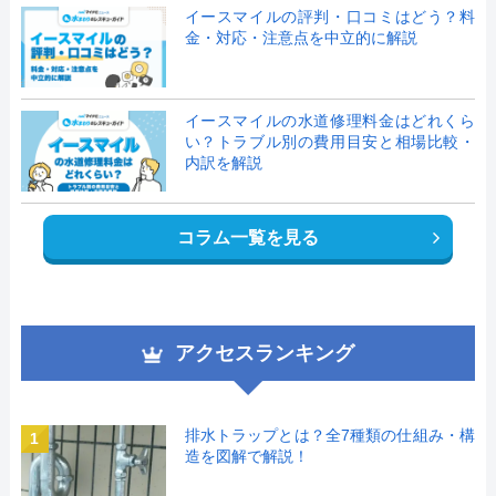
イースマイルの評判・口コミはどう？料
金・対応・注意点を中立的に解説
イースマイルの水道修理料金はどれくら
い？トラブル別の費用目安と相場比較・
内訳を解説
コラム一覧を見る
アクセスランキング
排水トラップとは？全7種類の仕組み・構
1
造を図解で解説！