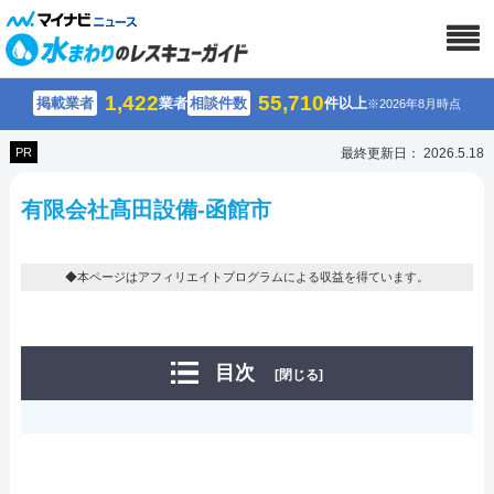
1,422
55,710
掲載業者
業者
相談件数
件以上
※2026年8月時点
PR
最終更新日： 2026.5.18
有限会社髙田設備-函館市
◆本ページはアフィリエイトプログラムによる収益を得ています。
目次
[閉じる]