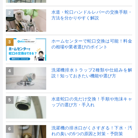
水道・蛇口ハンドルレバーの交換手順・
2
方法を分かりやすく解説
ホームセンターで蛇口交換は可能！料金
3
の相場や業者選びのポイント
洗濯機排水トラップ2種類や仕組みを解
4
説！知っておきたい機能や選び方
水道蛇口の先だけ交換！手順や泡沫キャ
5
ップの選び方・手入れ
洗濯機の排水口がくさすぎる！下水・汚
6
れの臭いの5つの原因と対策・予防策