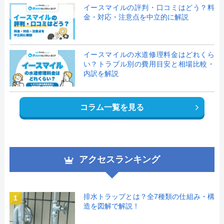
イースマイルの評判・口コミはどう？料
金・対応・注意点を中立的に解説
イースマイルの水道修理料金はどれくら
い？トラブル別の費用目安と相場比較・
内訳を解説
コラム一覧を見る
アクセスランキング
排水トラップとは？全7種類の仕組み・構
1
造を図解で解説！