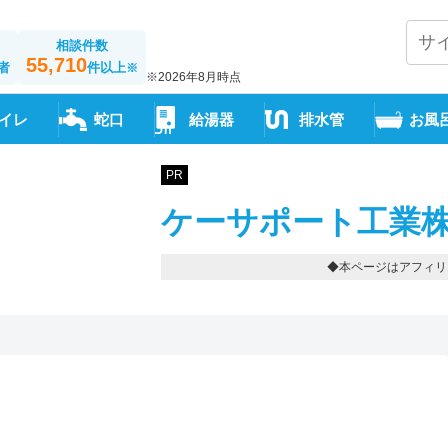
相談件数
55,710
者
件以上
※
※2026年8月時点
イレ
蛇口
給湯器
排水管
お風
PR
ケーサポート工業株
◆本ページはアフィリ