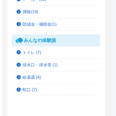
掃除(19)
助成金・補助金(1)
みんなの体験談
トイレ
(7)
排水口・排水管
(1)
給湯器
(4)
蛇口
(7)