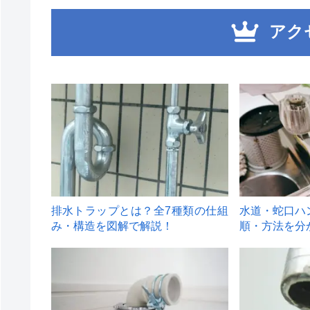
アク
1
2
排水トラップとは？全7種類の仕組
水道・蛇口ハ
み・構造を図解で解説！
順・方法を分
4
5