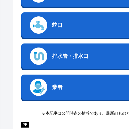
蛇口
排水管・排水口
業者
※本記事は公開時点の情報であり、最新のもの
PR