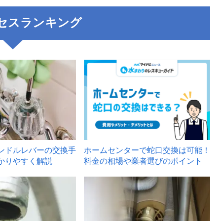
セスランキング
3
ンドルレバーの交換手
ホームセンターで蛇口交換は可能！
かりやすく解説
料金の相場や業者選びのポイント
6