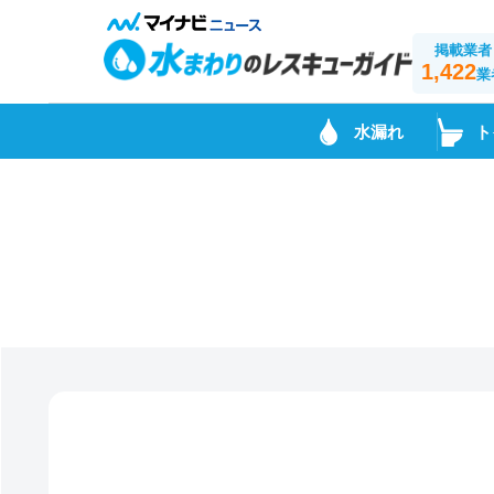
掲載業者
1,422
業
水漏れ
ト