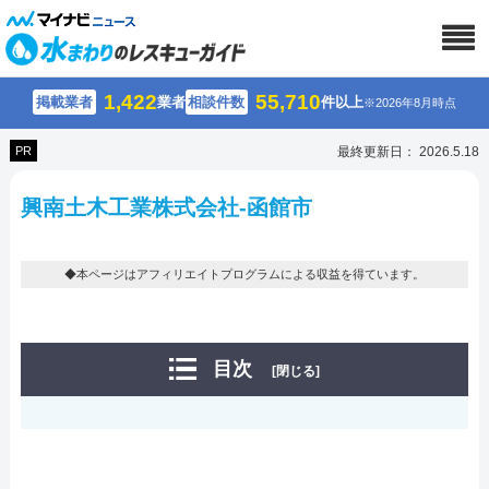
1,422
55,710
掲載業者
業者
相談件数
件以上
※2026年8月時点
PR
最終更新日： 2026.5.18
興南土木工業株式会社-函館市
◆本ページはアフィリエイトプログラムによる収益を得ています。
目次
[閉じる]