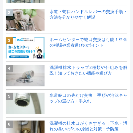
水道・蛇口ハンドルレバーの交換手順・
2
方法を分かりやすく解説
ホームセンターで蛇口交換は可能！料金
3
の相場や業者選びのポイント
洗濯機排水トラップ2種類や仕組みを解
4
説！知っておきたい機能や選び方
水道蛇口の先だけ交換！手順や泡沫キャ
5
ップの選び方・手入れ
洗濯機の排水口がくさすぎる！下水・汚
6
れの臭いの5つの原因と対策・予防策