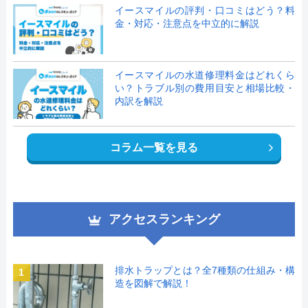
イースマイルの評判・口コミはどう？料
金・対応・注意点を中立的に解説
イースマイルの水道修理料金はどれくら
い？トラブル別の費用目安と相場比較・
内訳を解説
コラム一覧を見る
アクセスランキング
排水トラップとは？全7種類の仕組み・構
1
造を図解で解説！