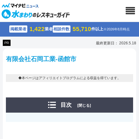
1,422
55,710
掲載業者
業者
相談件数
件以上
※2026年8月時点
PR
最終更新日： 2026.5.18
有限会社石岡工業-函館市
◆本ページはアフィリエイトプログラムによる収益を得ています。
目次
[閉じる]