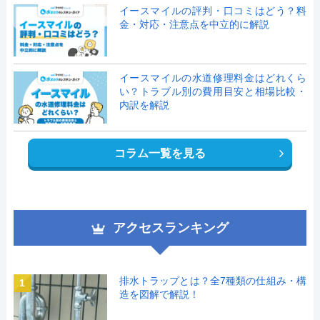
イースマイルの評判・口コミはどう？料
金・対応・注意点を中立的に解説
イースマイルの水道修理料金はどれくら
い？トラブル別の費用目安と相場比較・
内訳を解説
コラム一覧を見る
アクセスランキング
排水トラップとは？全7種類の仕組み・構
1
造を図解で解説！