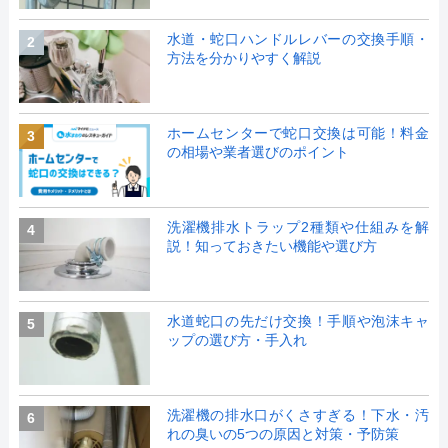
水道・蛇口ハンドルレバーの交換手順・
2
方法を分かりやすく解説
ホームセンターで蛇口交換は可能！料金
3
の相場や業者選びのポイント
洗濯機排水トラップ2種類や仕組みを解
4
説！知っておきたい機能や選び方
水道蛇口の先だけ交換！手順や泡沫キャ
5
ップの選び方・手入れ
洗濯機の排水口がくさすぎる！下水・汚
6
れの臭いの5つの原因と対策・予防策