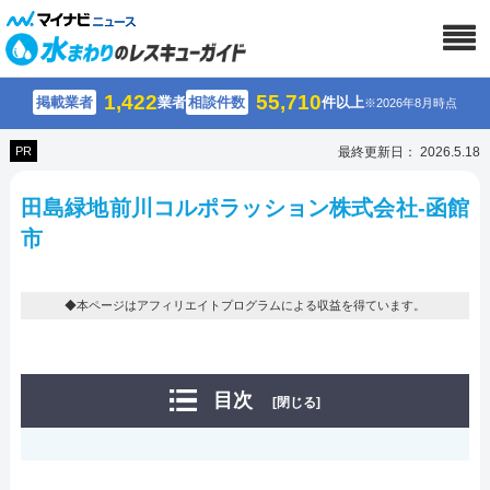
1,422
55,710
掲載業者
業者
相談件数
件以上
※2026年8月時点
PR
最終更新日： 2026.5.18
田島緑地前川コルポラッション株式会社-函館
市
◆本ページはアフィリエイトプログラムによる収益を得ています。
目次
[閉じる]