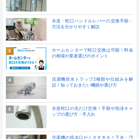
水道・蛇口ハンドルレバーの交換手順・
2
方法を分かりやすく解説
ホームセンターで蛇口交換は可能！料金
3
の相場や業者選びのポイント
洗濯機排水トラップ2種類や仕組みを解
4
説！知っておきたい機能や選び方
水道蛇口の先だけ交換！手順や泡沫キャ
5
ップの選び方・手入れ
洗濯機の排水口がくさすぎる！下水・汚
6