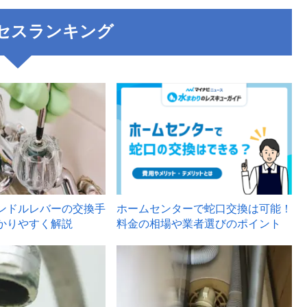
セスランキング
3
ンドルレバーの交換手
ホームセンターで蛇口交換は可能！
かりやすく解説
料金の相場や業者選びのポイント
6