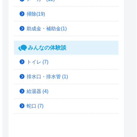
掃除(19)
助成金・補助金(1)
みんなの体験談
トイレ
(7)
排水口・排水管
(1)
給湯器
(4)
蛇口
(7)