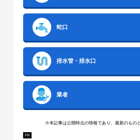
蛇口
排水管・排水口
業者
※本記事は公開時点の情報であり、最新のもの
PR