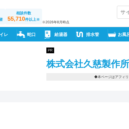
相談件数
55,710
者
件以上
※
※2026年8月時点
イレ
蛇口
給湯器
排水管
お風
PR
株式会社久慈製作所
◆本ページはアフィリ