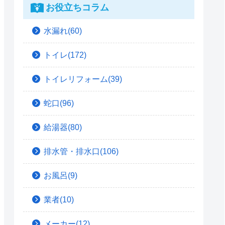
お役立ちコラム
水漏れ(60)
トイレ(172)
トイレリフォーム(39)
蛇口(96)
給湯器(80)
排水管・排水口(106)
お風呂(9)
業者(10)
メーカー(12)