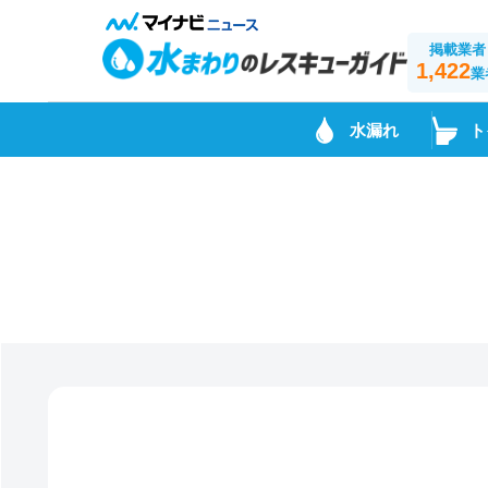
掲載業者
1,422
業
水漏れ
ト