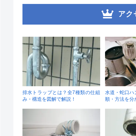
アク
1
2
排水トラップとは？全7種類の仕組
水道・蛇口ハ
み・構造を図解で解説！
順・方法を分
4
5