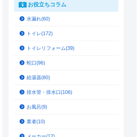
お役立ちコラム
水漏れ(60)
トイレ(172)
トイレリフォーム(39)
蛇口(96)
給湯器(80)
排水管・排水口(106)
お風呂(9)
業者(10)
メーカー(12)