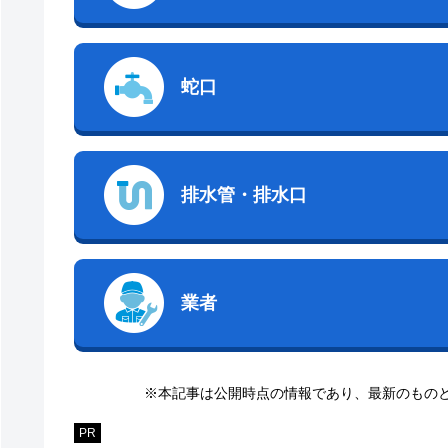
蛇口
排水管・排水口
業者
※本記事は公開時点の情報であり、最新のもの
PR