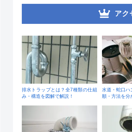
アク
1
2
排水トラップとは？全7種類の仕組
水道・蛇口ハ
み・構造を図解で解説！
順・方法を分
4
5