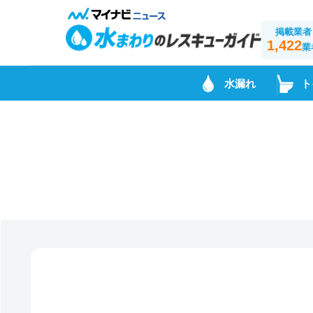
掲載業者
1,422
業
水漏れ
ト