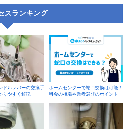
セスランキング
3
ンドルレバーの交換手
ホームセンターで蛇口交換は可能！
かりやすく解説
料金の相場や業者選びのポイント
6