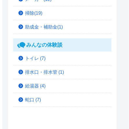
掃除(19)
助成金・補助金(1)
みんなの体験談
トイレ
(7)
排水口・排水管
(1)
給湯器
(4)
蛇口
(7)