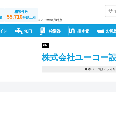
相談件数
55,710
者
件以上
※
※2026年8月時点
イレ
蛇口
給湯器
排水管
お風
PR
株式会社ユーコー設
◆本ページはアフィリ