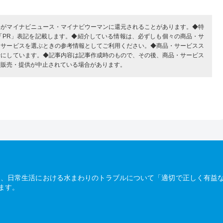
部がマイナビニュース・マイナビウーマンに還元されることがあります。◆特
「PR」表記を記載します。◆紹介している情報は、必ずしも個々の商品・サ
・サービスを選ぶときの参考情報としてご利用ください。◆商品・サービスス
考にしています。◆記事内容は記事作成時のもので、その後、商品・サービス
、販売・提供が中止されている場合があります。
は、日常生活における水まわりのトラブルについて「適切で正しく有益
ます。