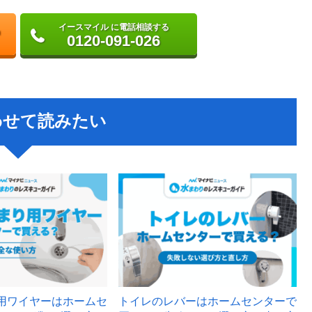
イースマイル に電話相談する
0120-091-026
わせて読みたい
用ワイヤーはホームセ
トイレのレバーはホームセンターで