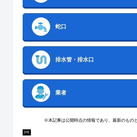
蛇口
排水管・排水口
業者
※本記事は公開時点の情報であり、最新のもの
PR