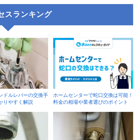
セスランキング
3
ンドルレバーの交換手
ホームセンターで蛇口交換は可能！
かりやすく解説
料金の相場や業者選びのポイント
6