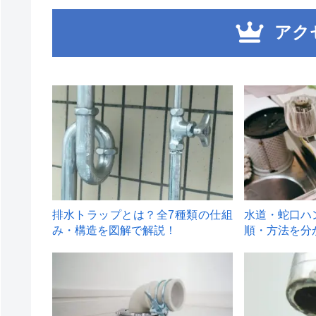
アク
1
2
排水トラップとは？全7種類の仕組
水道・蛇口ハ
み・構造を図解で解説！
順・方法を分
4
5